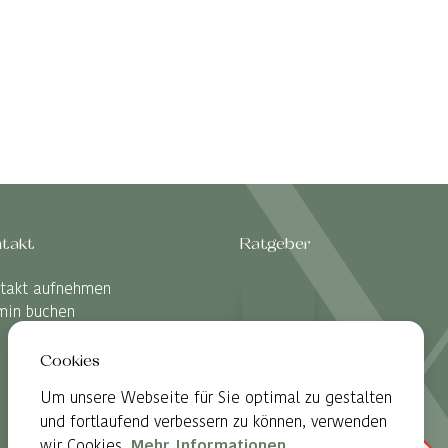
01 - 769 00 00
Rat und Hilfe
von 0 bis 24 Uhr
takt
Ratgeber
takt aufnehmen
min buchen
Cookies
Um unsere Webseite für Sie optimal zu gestalten
und fortlaufend verbessern zu können, verwenden
wir Cookies.
Mehr Informationen
.