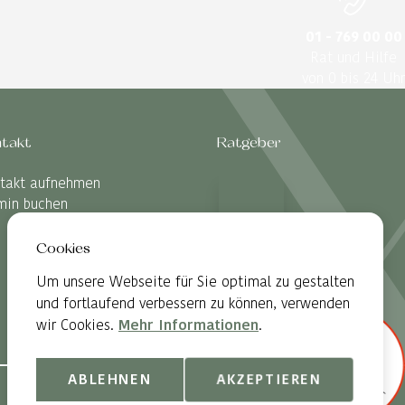
01 - 769 00 00
Rat und Hilfe
von 0 bis 24 Uhr
takt
Ratgeber
takt aufnehmen
min buchen
Cookies
Um unsere Webseite für Sie optimal zu gestalten
und fortlaufend verbessern zu können, verwenden
wir Cookies.
Mehr Informationen
.
ABLEHNEN
AKZEPTIEREN