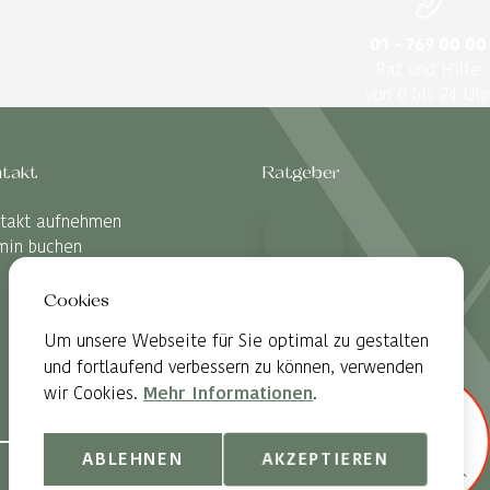
01 - 769 00 00
Rat und Hilfe
von 0 bis 24 Uhr
takt
Ratgeber
takt aufnehmen
min buchen
Cookies
Um unsere Webseite für Sie optimal zu gestalten
und fortlaufend verbessern zu können, verwenden
wir Cookies.
Mehr Informationen
.
ABLEHNEN
AKZEPTIEREN