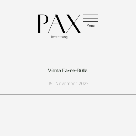
Menu
Menu
Menu
Wilma Favre-Bulle
05. November 2023