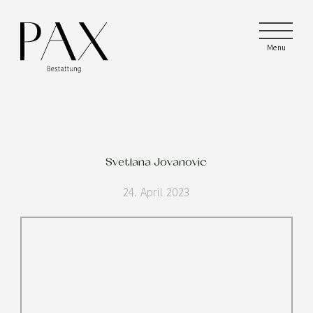
Menu
Menu
Menu
Svetlana Jovanovic
24. April 2023