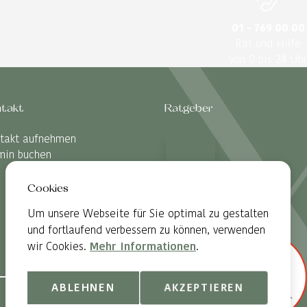
01 - 769 00 00
Rat und Hilfe
von 0 bis 24 Uhr
takt
Ratgeber
takt aufnehmen
min buchen
Cookies
Um unsere Webseite für Sie optimal zu gestalten
und fortlaufend verbessern zu können, verwenden
wir Cookies.
Mehr Informationen
.
ABLEHNEN
AKZEPTIEREN