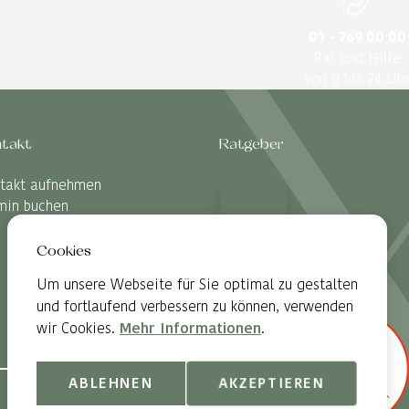
01 - 769 00 00
Rat und Hilfe
von 0 bis 24 Uhr
takt
Ratgeber
takt aufnehmen
min buchen
Cookies
Um unsere Webseite für Sie optimal zu gestalten
und fortlaufend verbessern zu können, verwenden
wir Cookies.
Mehr Informationen
.
ABLEHNEN
AKZEPTIEREN