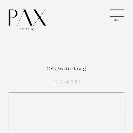
Menu
Menu
Menu
OSR Walter König
10. April 2021