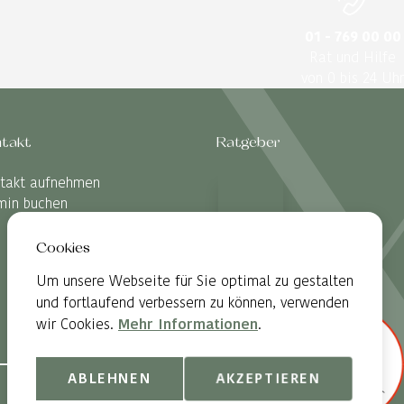
01 - 769 00 00
Rat und Hilfe
von 0 bis 24 Uhr
takt
Ratgeber
takt aufnehmen
min buchen
Cookies
Um unsere Webseite für Sie optimal zu gestalten
und fortlaufend verbessern zu können, verwenden
wir Cookies.
Mehr Informationen
.
ABLEHNEN
AKZEPTIEREN