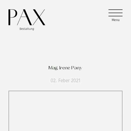
Menu
Menu
Menu
Mag. Irene Pany
02. Feber 2021