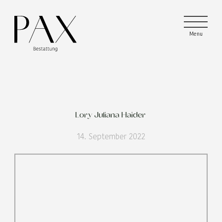
Menu
Menu
Menu
Lory Juliana Haider
14. September 2022