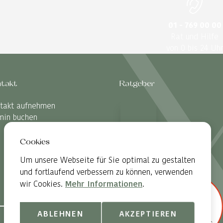
01 - 769 00 00
Rat und Hilfe
von 0 bis 24 Uhr
takt
Ratgeber
takt aufnehmen
min buchen
Cookies
Um unsere Webseite für Sie optimal zu gestalten
und fortlaufend verbessern zu können, verwenden
wir Cookies.
Mehr Informationen
.
ABLEHNEN
AKZEPTIEREN