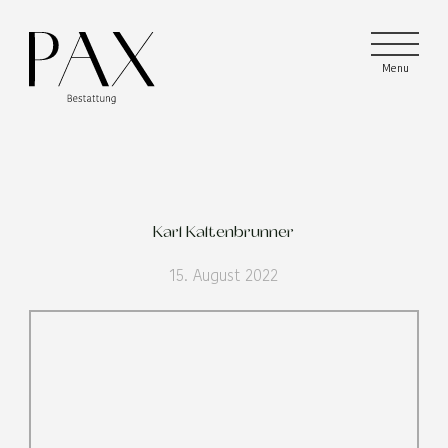
Menu
Menu
Menu
Karl Kaltenbrunner
15. August 2022