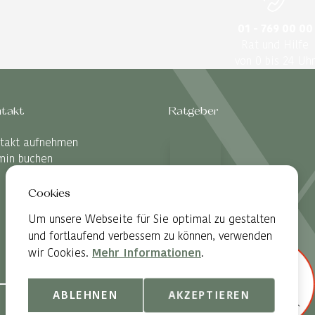
01 - 769 00 00
Rat und Hilfe
von 0 bis 24 Uhr
takt
Ratgeber
takt aufnehmen
min buchen
Cookies
Um unsere Webseite für Sie optimal zu gestalten
und fortlaufend verbessern zu können, verwenden
wir Cookies.
Mehr Informationen
.
ABLEHNEN
AKZEPTIEREN