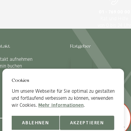
01 - 769 00 00
Rat und Hilfe
von 0 bis 24 Uhr
takt
Ratgeber
takt aufnehmen
min buchen
Cookies
Um unsere Webseite für Sie optimal zu gestalten
und fortlaufend verbessern zu können, verwenden
wir Cookies.
Mehr Informationen
.
ABLEHNEN
AKZEPTIEREN