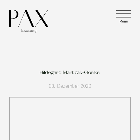
Menu
Menu
Menu
Hildegard Martzak-Görike
03. Dezember 2020