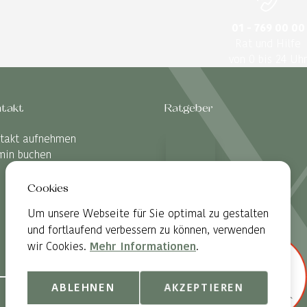
01 - 769 00 00
Rat und Hilfe
von 0 bis 24 Uhr
takt
Ratgeber
takt aufnehmen
min buchen
Cookies
Um unsere Webseite für Sie optimal zu gestalten
und fortlaufend verbessern zu können, verwenden
wir Cookies.
Mehr Informationen
.
ABLEHNEN
AKZEPTIEREN