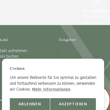
01 - 769 00 00
Rat und Hilfe
von 0 bis 24 Uhr
takt
Ratgeber
takt aufnehmen
min buchen
Cookies
Um unsere Webseite für Sie optimal zu gestalten
und fortlaufend verbessern zu können, verwenden
wir Cookies.
Mehr Informationen
.
ABLEHNEN
AKZEPTIEREN