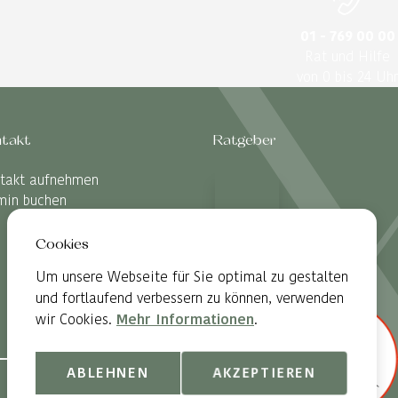
01 - 769 00 00
Rat und Hilfe
von 0 bis 24 Uhr
takt
Ratgeber
takt aufnehmen
min buchen
Cookies
Um unsere Webseite für Sie optimal zu gestalten
und fortlaufend verbessern zu können, verwenden
wir Cookies.
Mehr Informationen
.
ABLEHNEN
AKZEPTIEREN