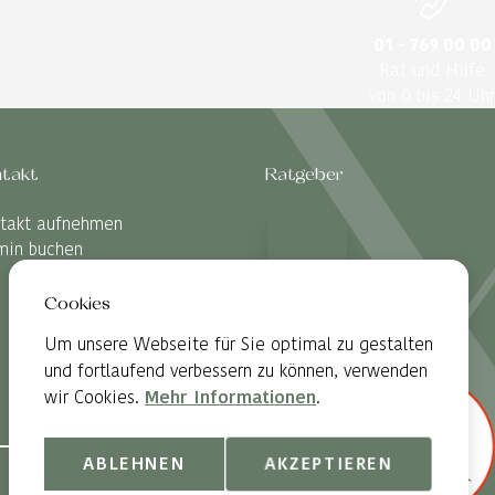
01 - 769 00 00
Rat und Hilfe
von 0 bis 24 Uhr
takt
Ratgeber
takt aufnehmen
min buchen
Cookies
Um unsere Webseite für Sie optimal zu gestalten
und fortlaufend verbessern zu können, verwenden
wir Cookies.
Mehr Informationen
.
ABLEHNEN
AKZEPTIEREN