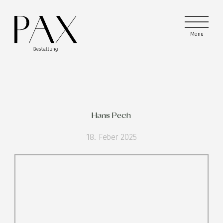
Menu
Menu
Menu
Hans Pech
18. Feber 2025