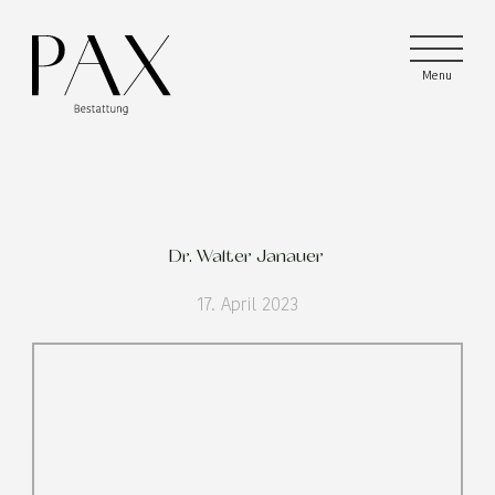
Menu
Menu
Menu
Dr. Walter Janauer
17. April 2023