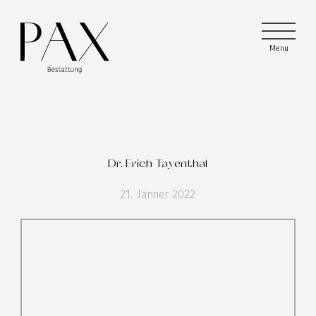
Menu
Menu
Menu
Dr. Erich Tayenthal
21. Jänner 2022