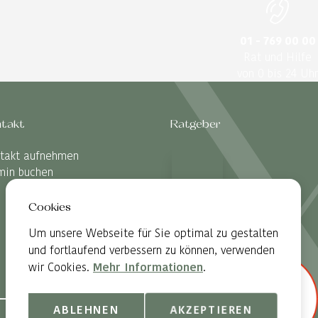
01 - 769 00 00
Rat und Hilfe
von 0 bis 24 Uhr
takt
Ratgeber
takt aufnehmen
min buchen
Cookies
Um unsere Webseite für Sie optimal zu gestalten
und fortlaufend verbessern zu können, verwenden
wir Cookies.
Mehr Informationen
.
ABLEHNEN
AKZEPTIEREN