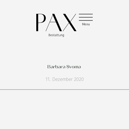
Menu
Menu
Menu
Barbara Svoma
11. Dezember 2020